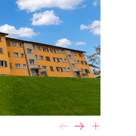
94.0%
Skala: 1 (schlecht) bis 
(gut)
6.0%
Lagequalität
Objektqualität