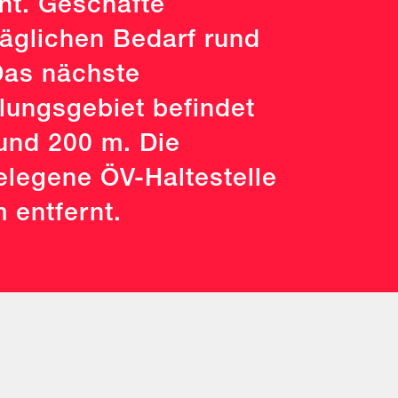
nt. Geschäfte
täglichen Bedarf rund
Das nächste
lungsgebiet befindet
rund 200 m. Die
legene ÖV-Haltestelle
m entfernt.