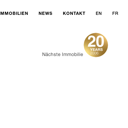
IMMOBILIEN
NEWS
KONTAKT
EN
FR
Fondsprofil
Nächste Immobilie
rcial Fund
Portfolio
 Fund
Publikationen
ent Foundation
Generell
Börsenkurs