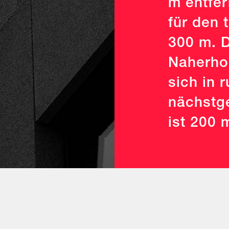
m entfer
für den 
300 m. 
Naherho
sich in 
nächstge
ist 200 