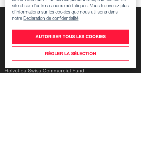
site et sur d'autres canaux médiatiques. Vous trouverez plus
d'informations sur les cookies que nous utilisons dans
Entreprise
notre
Déclaration de confidentialité
.
Informations réglementaires
Centre de téléchargement
AUTORISER TOUS LES COOKIES
Emplois
Contact
RÉGLER LA SÉLECTION
Produits
Helvetica Swiss Commercial Fund
Helvetica Swiss Living Fund
Helvetica Life Investment Foundation