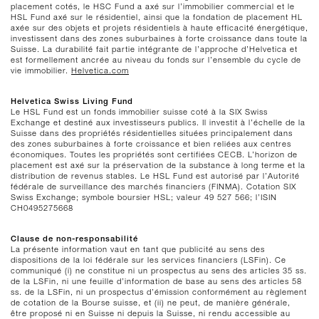
placement cotés, le HSC Fund a axé sur l’immobilier commercial et le
HSL Fund axé sur le résidentiel, ainsi que la fondation de placement HL
axée sur des objets et projets résidentiels à haute efficacité énergétique,
investissent dans des zones suburbaines à forte croissance dans toute la
Suisse. La durabilité fait partie intégrante de l’approche d’Helvetica et
est formellement ancrée au niveau du fonds sur l’ensemble du cycle de
vie immobilier.
Helvetica.com
Helvetica Swiss Living Fund
Le HSL Fund est un fonds immobilier suisse coté à la SIX Swiss
Exchange et destiné aux investisseurs publics. Il investit à l’échelle de la
Suisse dans des propriétés résidentielles situées principalement dans
des zones suburbaines à forte croissance et bien reliées aux centres
économiques. Toutes les propriétés sont certifiées CECB. L’horizon de
placement est axé sur la préservation de la substance à long terme et la
distribution de revenus stables. Le HSL Fund est autorisé par l’Autorité
fédérale de surveillance des marchés financiers (FINMA). Cotation SIX
Swiss Exchange; symbole boursier HSL; valeur 49 527 566; l’ISIN
CH0495275668
Clause de non-responsabilité
La présente information vaut en tant que publicité au sens des
dispositions de la loi fédérale sur les services financiers (LSFin). Ce
communiqué (i) ne constitue ni un prospectus au sens des articles 35 ss.
de la LSFin, ni une feuille d’information de base au sens des articles 58
ss. de la LSFin, ni un prospectus d’émission conformément au règlement
de cotation de la Bourse suisse, et (ii) ne peut, de manière générale,
être proposé ni en Suisse ni depuis la Suisse, ni rendu accessible au