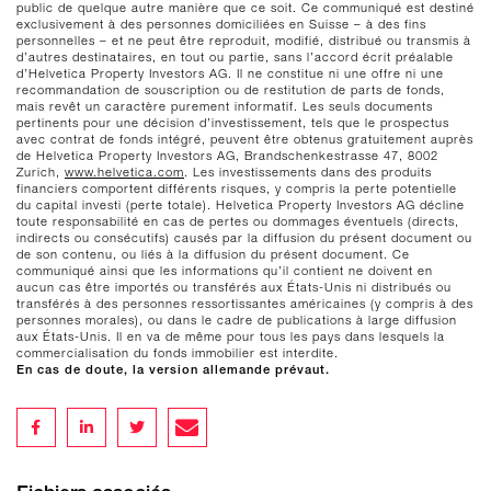
public de quelque autre manière que ce soit. Ce communiqué est destiné
exclusivement à des personnes domiciliées en Suisse – à des fins
personnelles – et ne peut être reproduit, modifié, distribué ou transmis à
d’autres destinataires, en tout ou partie, sans l’accord écrit préalable
d’Helvetica Property Investors AG. Il ne constitue ni une offre ni une
recommandation de souscription ou de restitution de parts de fonds,
mais revêt un caractère purement informatif. Les seuls documents
pertinents pour une décision d’investissement, tels que le prospectus
avec contrat de fonds intégré, peuvent être obtenus gratuitement auprès
de Helvetica Property Investors AG, Brandschenkestrasse 47, 8002
Zurich,
www.helvetica.com
. Les investissements dans des produits
financiers comportent différents risques, y compris la perte potentielle
du capital investi (perte totale). Helvetica Property Investors AG décline
toute responsabilité en cas de pertes ou dommages éventuels (directs,
indirects ou consécutifs) causés par la diffusion du présent document ou
de son contenu, ou liés à la diffusion du présent document. Ce
communiqué ainsi que les informations qu’il contient ne doivent en
aucun cas être importés ou transférés aux États-Unis ni distribués ou
transférés à des personnes ressortissantes américaines (y compris à des
personnes morales), ou dans le cadre de publications à large diffusion
aux États-Unis. Il en va de même pour tous les pays dans lesquels la
commercialisation du fonds immobilier est interdite.
En cas de doute, la version allemande prévaut.