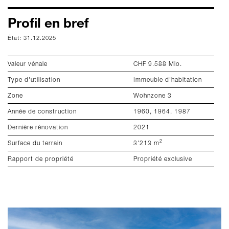
Profil en bref
D
État: 31.12.2025
Ét
Valeur vénale
CHF 9.588 Mio.
Ef
Type d'utilisation
Immeuble d'habitation
Ef
Zone
Wohnzone 3
Mo
Année de construction
1960, 1964, 1987
In
Dernière rénovation
2021
Em
2
Surface du terrain
3'213 m
Pr
Rapport de propriété
Propriété exclusive